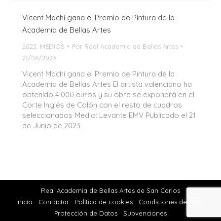
Vicent Machí gana el Premio de Pintura de la
Academia de Bellas Artes
2023
,
MEDIOS
Por
Real Academia de Bellas Artes
21/06/2023
Vicent Machí gana el Premio de Pintura de la
Academia de Bellas Artes El artista valenciano ha
obtenido 4.000 euros y su obra se expondrá en el
Corte Inglés de Colón con el resto de cuadros
seleccionados Medio: Levante EMV Publicado el 21
de Junio de 2023
Real Academia de Bellas Artes de San Carlos
Inicio
Contactar
Política de cookies
Condiciones de Uso
Protección de Datos
Subvenciones