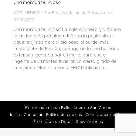
Una morada bulliciosa
2023
,
MEDIOS
Por
Real Academia de Bellas Artes
01/07/2023
Una morada bulliciosa La València del siglo XV era
la ciudad más populosa de toda la península, y
aquel trajín comercial dio paso al burdel más
importante de Europa, configurando una barriada
extensa y cercada por un muro, para que el
ingente de visitantes tuvieran un cierto grado de
impunidad. Medio: Levante EMV Publicado el…
Real Academia de Bellas Artes de San Carlos
Inicio
Contactar
Política de cookies
Condiciones de Uso
Protección de Datos
Subvenciones