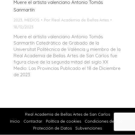
Muere el artista valenciano Antonio Tomás
Sanmartín
2023
,
MEDIOS
Por
Real Academia de Bellas Artes
18/12/2023
Muere el artista valenciano Antonio Tomás
Sanmartín Catedrático de Grabado de la
Universitat Politècnica de València y miembro de la
Real Academia de Bellas Artes de San Carlos fue
figura clave de la segunda mitad del siglo XX
Medio: Las Provincias Publicado el 18 de Diciembre
de 2023
Real Academia de Bellas Artes de San Carlos
Inicio
Contactar
Política de cookies
Condiciones de Uso
Protección de Datos
Subvenciones