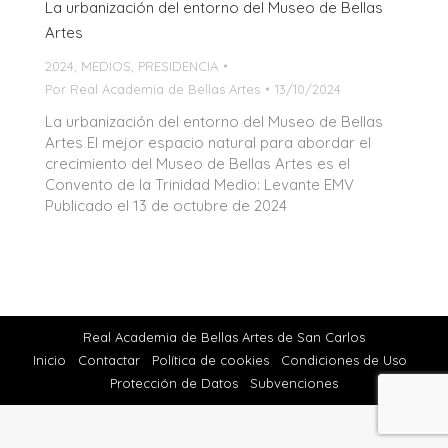
La urbanización del entorno del Museo de Bellas
Artes
2024
,
MEDIOS
,
PRESIDENCIA
Por
Real Academia de Bellas Artes
13/10/2024
La urbanización del entorno del Museo de Bellas
Artes El mejor espacio natural para abordar el
crecimiento del Museo de Bellas Artes es el
Convento de la Trinidad Medio: Levante EMV
Publicado el 13 de octubre de 2024
Real Academia de Bellas Artes de San Carlos
Inicio
Contactar
Política de cookies
Condiciones de Uso
Protección de Datos
Subvenciones