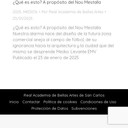
¿Qué es esto? A propósito del Nou Mestalla
2025
,
MEDIOS
Por
Real Academia de Bellas Artes
23/01/2025
¿Qué es esto? A propósito del Nou Mestalla
Nuestra alarma nace del diseño de la futura zona
comercial aneja al campo de fútbol, de su
ignorancia hacia la arquitectura y la ciudad que del
mismo se desprende Medio: Levante EMV
Publicado el 23 de enero de 2025
Real Academia de Bellas Artes de San Carlos
Inicio
Contactar
Política de cookies
Condiciones de Uso
Protección de Datos
Subvenciones