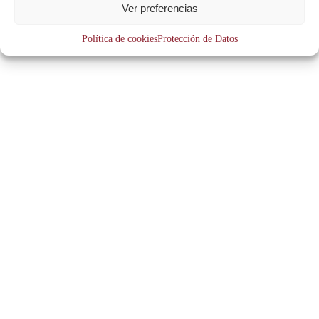
´OR
Ver preferencias
CURSOS
Simposio “Abierto por Obras”
Política de cookies
Protección de Datos
Diálogos en las Bellas Artes
Los autores en los estudios y talleres. 1ª
EDICIÓN
La música, los estudios y talleres. 2ª
EDICIÓN
La música, los estudios y talleres. 3ª
EDICIÓN
La música, los estudios y talleres. 4ª
EDICIÓN
BIBLIOTECA Y ARCHIVO
CATÁLOGO GENERAL
BIBLIOTECA HISTÓRICA
BIBLIOTECA CONTEMPORÁNEA
ARCHIVO HISTÓRICO
CONSULTAS
PUBLICACIONES
ARCHIVO DE ARTE VALENCIANO
COLECCIONES
Col.lecció Investigació & Documents
Colección Cultura y Patrimonio
Colección de Donaciones
Otras publicaciones