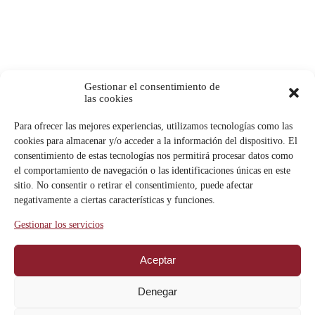
REAL ACADEMIA
PATRIMONIO
COLECCIÓN
SELECCIÓN
INCORPORACIONES
PRÉSTAMO DE OBRAS
NOTICIAS
Gestionar el consentimiento de
LA ACADEMIA EN LOS MEDIOS
las cookies
ARTÍCULOS DE ACADÉMICOS
ACTIVIDADES
Para ofrecer las mejores experiencias, utilizamos tecnologías como las
CALENDARIO
cookies para almacenar y/o acceder a la información del dispositivo. El
LOS MARTES EN LA ACADEMIA
consentimiento de estas tecnologías nos permitirá procesar datos como
DIÁLOGOS EN TORNO A LA ARQUITECTURA
el comportamiento de navegación o las identificaciones únicas en este
Y AL ARTE VALENCIANO
1ª EDICIÓN
sitio. No consentir o retirar el consentimiento, puede afectar
2ª EDICIÓN
negativamente a ciertas características y funciones.
3ª EDICIÓN
4ª EDICIÓN
Gestionar los servicios
5ª EDICIÓN
6ª EDICIÓN
7ª EDICIÓN
Aceptar
8ª EDICIÓN
CONOCE LA ACADEMIA
Denegar
CONFERENCIAS
EL SIGLO XV VALENCIANO, EL SEGLE D