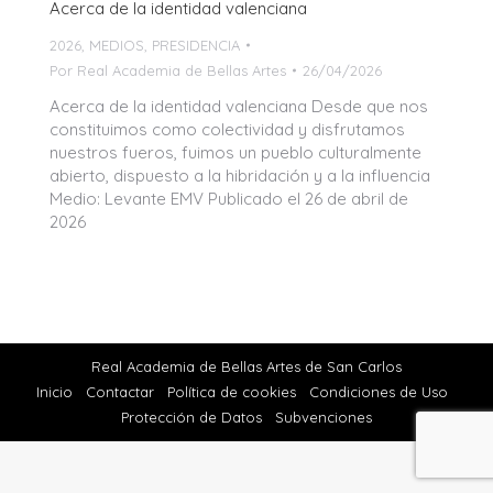
Acerca de la identidad valenciana
2026
,
MEDIOS
,
PRESIDENCIA
Por
Real Academia de Bellas Artes
26/04/2026
Acerca de la identidad valenciana Desde que nos
constituimos como colectividad y disfrutamos
nuestros fueros, fuimos un pueblo culturalmente
abierto, dispuesto a la hibridación y a la influencia
Medio: Levante EMV Publicado el 26 de abril de
2026
Real Academia de Bellas Artes de San Carlos
Inicio
Contactar
Política de cookies
Condiciones de Uso
Protección de Datos
Subvenciones