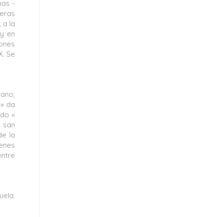
mas -
ceras
 a la
 y en
iones
X. Se
lano,
n» da
ado «
, san
de la
genes
entre
uela.