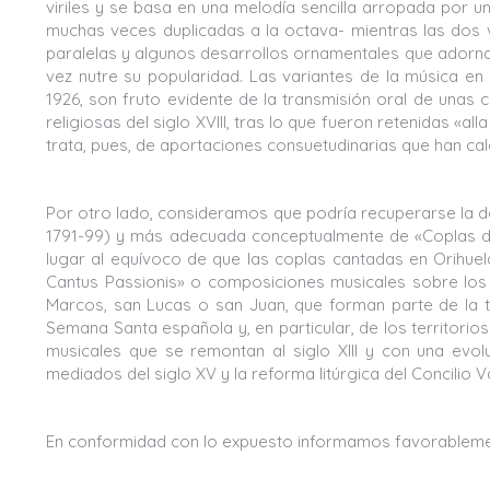
viriles y se basa en una melodía sencilla arropada por 
muchas veces duplicadas a la octava- mientras las dos
paralelas y algunos desarrollos ornamentales que adornan 
vez nutre su popularidad. Las variantes de la música en
1926, son fruto evidente de la transmisión oral de unas 
religiosas del siglo XVIII, tras lo que fueron retenidas «all
trata, pues, de aportaciones consuetudinarias que han cal
Por otro lado, consideramos que podría recuperarse la d
1791-99) y más adecuada conceptualmente de «Coplas de
lugar al equívoco de que las coplas cantadas en Orihue
Cantus Passionis» o composiciones musicales sobre los 
Marcos, san Lucas o san Juan, que forman parte de la tr
Semana Santa española y, en particular, de los territor
musicales que se remontan al siglo XIII y con una evo
mediados del siglo XV y la reforma litúrgica del Concilio V
En conformidad con lo expuesto informamos favorablemente 