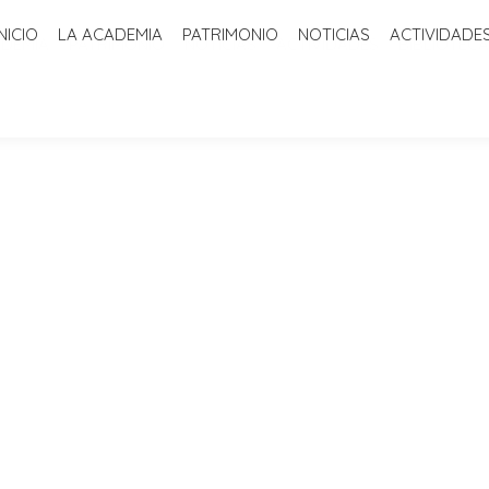
INICIO
LA ACADEMIA
PATRIMONIO
NOTICIAS
ACTIVIDADE
ADEMIA
PATRIMONIO
NOTICIAS
ACTIVIDADES
BIBLIOTECA