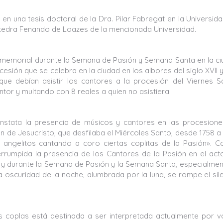
en una tesis doctoral de la Dra. Pilar Fabregat en la Universid
 Cátedra Fenando de Loazes de la mencionada Universidad.
inmemorial durante la Semana de Pasión y Semana Santa en la c
esión que se celebra en la ciudad en los albores del siglo XVII 
que debían asistir los cantores a la procesión del Viernes S
tor y multando con 8 reales a quien no asistiera.
constata la presencia de músicos y cantores en las procesion
n de Jesucristo, que desfilaba el Miércoles Santo, desde 1758 a
ngelitos cantando a coro ciertas coplitas de la Pasión». C
rrumpida la presencia de los Cantores de la Pasión en el act
y durante la Semana de Pasión y la Semana Santa, especialmen
a oscuridad de la noche, alumbrada por la luna, se rompe el sil
as coplas está destinada a ser interpretada actualmente por 