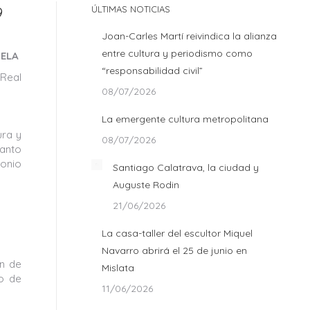
9
ÚLTIMAS NOTICIAS
Joan-Carles Martí reivindica la alianza
entre cultura y periodismo como
UELA
“responsabilidad civil”
 Real
08/07/2026
La emergente cultura metropolitana
ura y
08/07/2026
Canto
monio
Santiago Calatrava, la ciudad y
Auguste Rodin
21/06/2026
La casa-taller del escultor Miquel
Navarro abrirá el 25 de junio en
ón de
Mislata
to de
11/06/2026