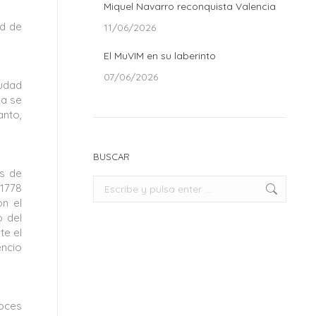
Miquel Navarro reconquista Valencia
ad de
11/06/2026
El MuVIM en su laberinto
07/06/2026
iudad
ya se
anto,
BUSCAR
es de
Buscar:
 1778
on el
o del
te el
encio
voces