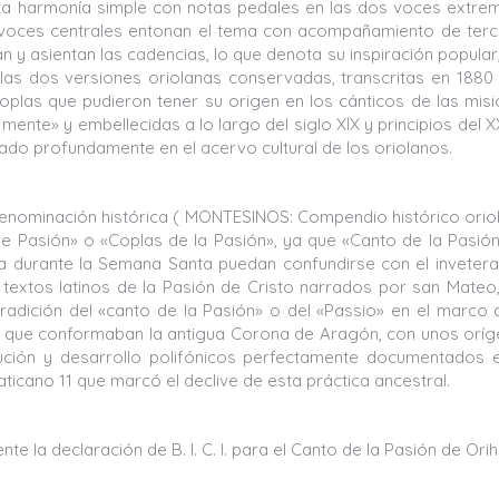
una harmonía simple con notas pedales en las dos voces extre
 voces centrales entonan el tema con acompañamiento de ter
y asientan las cadencias, lo que denota su inspiración popular,
 las dos versiones oriolanas conservadas, transcritas en 1880
coplas que pudieron tener su origen en los cánticos de las mis
a mente» y embellecidas a lo largo del siglo XIX y principios del X
ado profundamente en el acervo cultural de los oriolanos.
enominación histórica ( MONTESINOS: Compendio histórico orio
 Pasión» o «Coplas de la Pasión», ya que «Canto de la Pasió
la durante la Semana Santa puedan confundirse con el inveter
textos latinos de la Pasión de Cristo narrados por san Mateo
adición del «canto de la Pasión» o del «Passio» en el marco 
ios que conformaban la antigua Corona de Aragón, con unos orí
lución y desarrollo polifónicos perfectamente documentados 
aticano 11 que marcó el declive de esta práctica ancestral.
la declaración de B. l. C. l. para el Canto de la Pasión de Orih