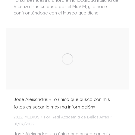
Tolsá, se muestra ahora en la localidad italiana de
Vicenza tras su paso por el MuVIM, y lo hace
confrontándose con el Museo que dicha…
José Aleixandre: «Lo único que busco con mis
fotos es sacar la máxima información»
2022
,
MEDIOS
Por
Real Academia de Bellas Artes
01/07/2022
José Aleixandre: «Lo único que busco con mis