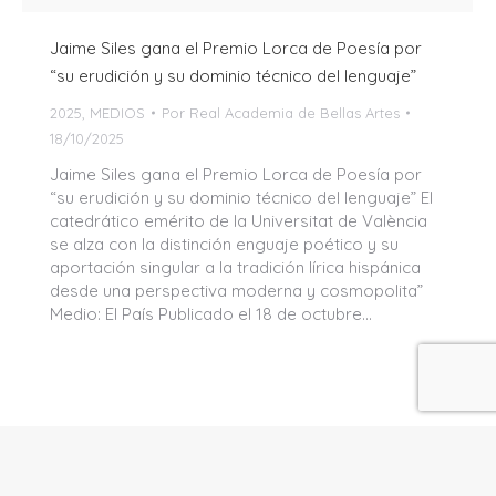
Jaime Siles gana el Premio Lorca de Poesía por
“su erudición y su dominio técnico del lenguaje”
2025
,
MEDIOS
Por
Real Academia de Bellas Artes
18/10/2025
Jaime Siles gana el Premio Lorca de Poesía por
“su erudición y su dominio técnico del lenguaje” El
catedrático emérito de la Universitat de València
se alza con la distinción enguaje poético y su
aportación singular a la tradición lírica hispánica
desde una perspectiva moderna y cosmopolita”
Medio: El País Publicado el 18 de octubre…
Real Academia de Bellas Artes de San Carlos
Inicio
Contactar
Política de cookies
Condiciones de Uso