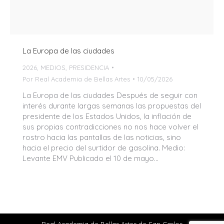
La Europa de las ciudades
2026
,
MEDIOS
,
PRESIDENCIA
Por
Real Academia de Bellas Artes
10/05/2026
La Europa de las ciudades Después de seguir con
interés durante largas semanas las propuestas del
presidente de los Estados Unidos, la inflación de
sus propias contradicciones no nos hace volver el
rostro hacia las pantallas de las noticias, sino
hacia el precio del surtidor de gasolina. Medio:
Levante EMV Publicado el 10 de mayo…
Real Academia de Bellas Artes de San Carlos