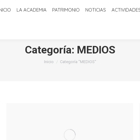
INICIO
LA ACADEMIA
PATRIMONIO
NOTICIAS
ACTIVIDADE
ADEMIA
PATRIMONIO
NOTICIAS
ACTIVIDADES
BIBLIOTECA
Categoría:
MEDIOS
Estás aquí:
Inicio
Categoría "MEDIOS"