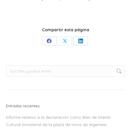
Compartir esta página
Share
Share
Share
on
on
on
Facebook
X
LinkedIn
Buscar:
Entradas recientes
Informe relativo a la declaración como Bien de Interés
Cultural Inmaterial de la plaza de toros de Algemesí,