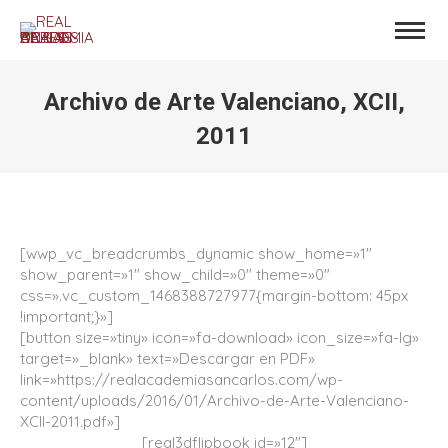
Archivo de Arte Valenciano, XCII,
2011
Estás aquí:
[wwp_vc_breadcrumbs_dynamic show_home=»1″
show_parent=»1″ show_child=»0″ theme=»0″
css=».vc_custom_1468388727977{margin-bottom: 45px
!important;}»]
[button size=»tiny» icon=»fa-download» icon_size=»fa-lg»
target=»_blank» text=»Descargar en PDF»
link=»https://realacademiasancarlos.com/wp-
content/uploads/2016/01/Archivo-de-Arte-Valenciano-
XCII-2011.pdf»]
[real3dflipbook id=»12″]