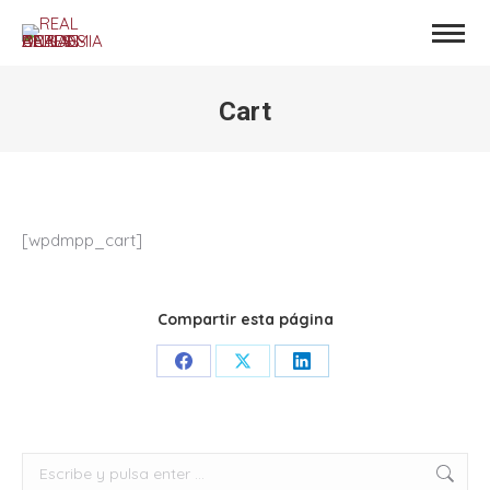
Cart
Estás aquí:
[wpdmpp_cart]
Compartir esta página
Share
Share
Share
on
on
on
Facebook
X
LinkedIn
Buscar: