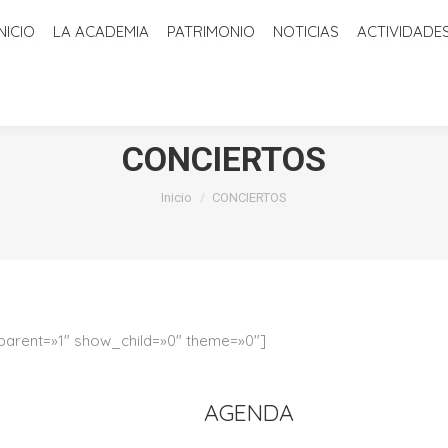
INICIO
LA ACADEMIA
PATRIMONIO
NOTICIAS
ACTIVIDADE
ADEMIA
PATRIMONIO
NOTICIAS
ACTIVIDADES
BIBLIOTECA
CONCIERTOS
Estás aquí:
Inicio
CONCIERTOS
ent=»1″ show_child=»0″ theme=»0″]
AGENDA