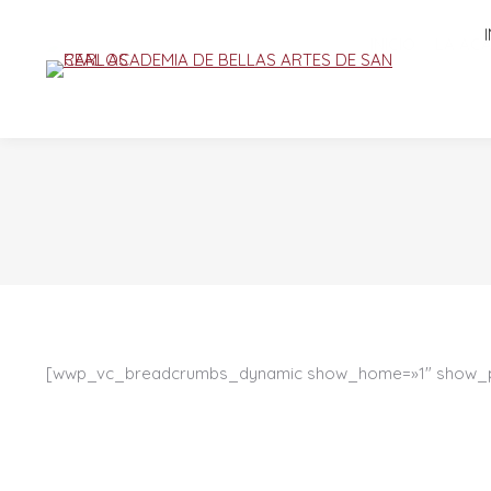
INICIO
LA AC
[wwp_vc_breadcrumbs_dynamic show_home=»1″ show_par