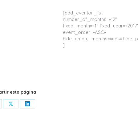
[add_eventon_list
number_of_months=»12″
fixed_month=»1″ fixed_year=»2017
event_order=»ASC»
hide_empty_months=»yes» hide_p
]
rtir esta página
are
Share
Share
on
on
cebook
X
LinkedIn