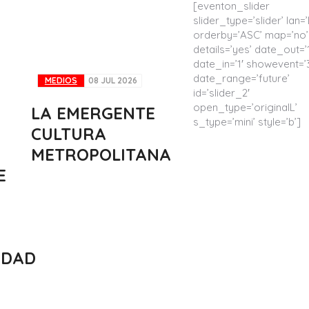
[eventon_slider
slider_type=’slider’ lan=’
orderby=’ASC’ map=’no’
details=’yes’ date_out=’1
date_in=’1′ showevent=’
date_range=’future’
MEDIOS
08 JUL 2026
id=’slider_2′
open_type=’originalL’
LA EMERGENTE
s_type=’mini’ style=’b’]
CULTURA
METROPOLITANA
E
IDAD
EN LOS MEDI