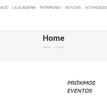
INICIO
LA ACADEMIA
PATRIMONIO
NOTICIAS
ACTIVIDADE
ADEMIA
PATRIMONIO
NOTICIAS
ACTIVIDADES
BIBLIOTECA
Home
Estás aquí:
Inicio
Home
PRÓXIMOS
EVENTOS