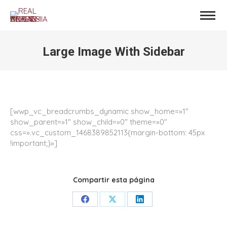
Large Image With Sidebar
Estás aquí:
[wwp_vc_breadcrumbs_dynamic show_home=»1″
show_parent=»1″ show_child=»0″ theme=»0″
css=».vc_custom_1468389852113{margin-bottom: 45px
!important;}»]
Compartir esta página
Share
Share
Share
on
on
on