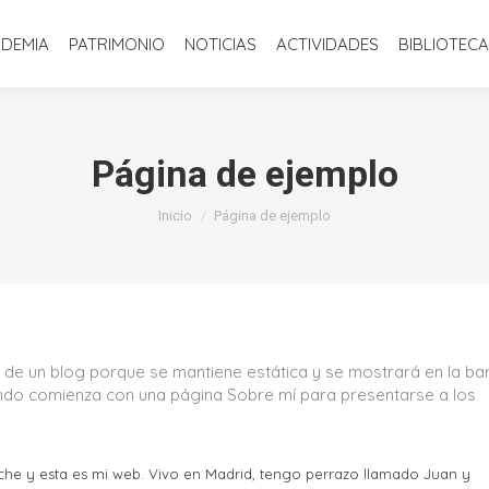
INICIO
LA ACADEMIA
PATRIMONIO
NOTICIAS
ACTIVIDADE
ADEMIA
PATRIMONIO
NOTICIAS
ACTIVIDADES
BIBLIOTECA
Página de ejemplo
Estás aquí:
Inicio
Página de ejemplo
a de un blog porque se mantiene estática y se mostrará en la ba
undo comienza con una página Sobre mí para presentarse a los
noche y esta es mi web. Vivo en Madrid, tengo perrazo llamado Juan y