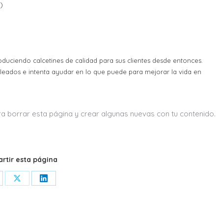
)
duciendo calcetines de calidad para sus clientes desde entonces.
eados e intenta ayudar en lo que puede para mejorar la vida en
a borrar esta página y crear algunas nuevas con tu contenido.
rtir esta página
are
Share
Share
on
on
cebook
X
LinkedIn