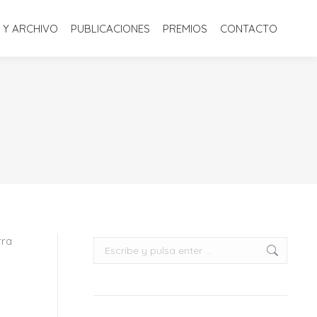
S
BIBLIOTECA Y ARCHIVO
PUBLICACIONES
PREMIOS
 Y ARCHIVO
PUBLICACIONES
PREMIOS
CONTACTO
CONTACTO
rra
Buscar: