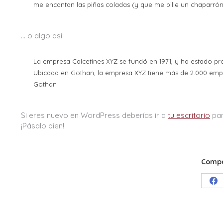
me encantan las piñas coladas (y que me pille un chaparrón
… o algo así:
La empresa Calcetines XYZ se fundó en 1971, y ha estado pro
Ubicada en Gothan, la empresa XYZ tiene más de 2.000 empl
Gothan
Si eres nuevo en WordPress deberías ir a
tu escritorio
par
¡Pásalo bien!
Compa
Sh
on
Fa