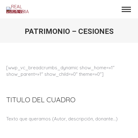
PATRIMONIO – CESIONES
Estás aquí:
[wwp_vc_breadcrumbs_dynamic show_home=»1″
show_parent=»1″ show_child=»0″ theme=»0″]
TITULO DEL CUADRO
Texto que queramos (Autor, descripción, donante…)