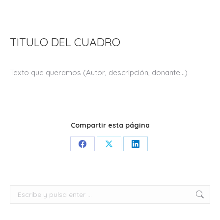
TITULO DEL CUADRO
Texto que queramos (Autor, descripción, donante…)
Compartir esta página
Share
Share
Share
on
on
on
Facebook
X
LinkedIn
Buscar: